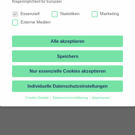
Klagemöglichkeit für Europäer.
Google
Datenschutzeinstellungen
Maps immer
Essenziell
Statistiken
Marketing
entsperren
Externe Medien
Zum Kalender hinzufügen
Alle akzeptieren
Speichern
Nur essenzielle Cookies akzeptieren
Artikel teilen
Individuelle Datenschutzeinstellungen
Cookie-Details
Datenschutzerklärung
Impressum
Datenschutzeinstellungen
Wenn Sie unter 16 Jahre alt sind und Ihre Zustimmung zu
freiwilligen Diensten geben möchten, müssen Sie Ihre
Erziehungsberechtigten um Erlaubnis bitten.
Wir verwenden Cookies und andere Technologien auf unserer
Website. Einige von ihnen sind essenziell, während andere uns