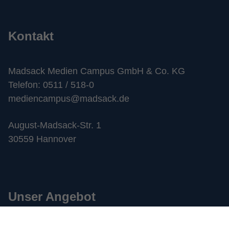
Kontakt
Madsack Medien Campus GmbH & Co. KG
Telefon: 0511 / 518-0
mediencampus@madsack.de
August-Madsack-Str. 1
30559 Hannover
Unser Angebot