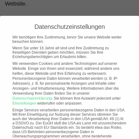
Website.
Wir freuen uns auf dich!
Datenschutzeinstellungen
Wir benötigen Ihre Zustimmung, bevor Sie unsere Website weiter
Alte Druckerei, August-Madsack-Straße 1, 30559
besuchen können.
Wenn Sie unter 16 Jahre alt sind und Ihre Zustimmung zu
Hannover
freiwilligen Diensten geben möchten, müssen Sie Ihre
Erziehungsberechtigten um Erlaubnis bitten.
August-Madsack-Straße 1
Wir verwenden Cookies und andere Technologien auf unserer
Hannover
,
30559
Website. Einige von ihnen sind essenziell, während andere uns
Mit dem
helfen, diese Website und Ihre Erfahrung zu verbessern.
Germany
Laden der
Personenbezogene Daten können verarbeitet werden (z. B. IP-
Karte
Adressen), z. B. für personalisierte Anzeigen und Inhalte oder
akzeptieren
Anzeigen- und Inhaltsmessung.
Weitere Informationen über die
Sie die
Verwendung Ihrer Daten finden Sie in unserer
Datenschutzerklärung
Datenschutzerklärung
.
Sie können Ihre Auswahl jederzeit unter
von
Einstellungen
widerrufen oder anpassen.
Google.
Einige Services verarbeiten personenbezogene Daten in den USA.
Mehr
Mit Ihrer Einwilligung zur Nutzung dieser Services stimmen Sie
erfahren
auch der Verarbeitung Ihrer Daten in den USA gemäß Art. 49 (1) lit.
a DSGVO zu. Der EuGH stuft die USA als Land mit unzureichendem
Datenschutz nach EU-Standards ein. So besteht etwa das Risiko,
Karte
dass US-Behörden personenbezogene Daten in
laden
Überwachungsprogrammen verarbeiten, ohne bestehende