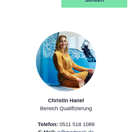
b
d
l
a
s
e
Christin Hanel
Bereich Qualifizierung
Telefon:
0511 518 1089