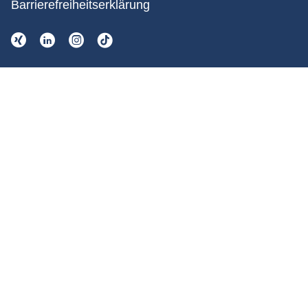
Barrierefreiheitserklärung
TOP Ausbildungsbetrieb
Ausgezeichnet mit dem Qualitätssiegel „TOP
Ausbildung“ der Industrie- und Handelskammer
Hannover.