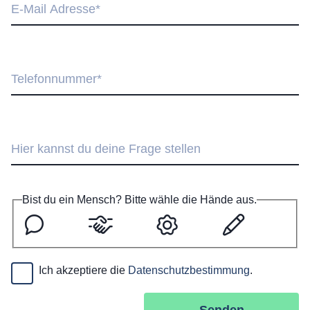
Bist du ein Mensch? Bitte wähle die Hände aus.
S
H
Z
S
p
ä
a
t
r
n
h
i
e
d
n
f
Ich akzeptiere die
Datenschutz­bestimmung
.
c
e
r
t
h
a
Senden