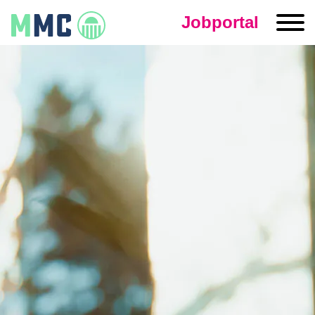
Skip
Jobportal
to
content