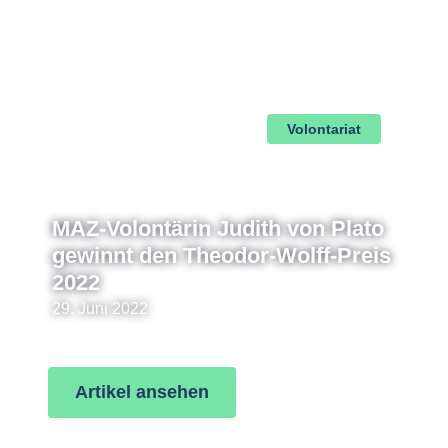
Volontariat
MAZ-Volontärin Judith von Plato
gewinnt den Theodor-Wolff-Preis
2022
29. Juni 2022
Artikel ansehen