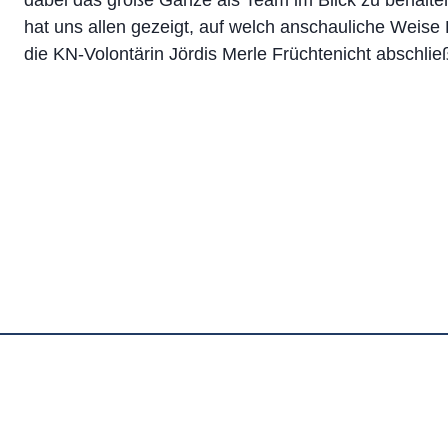
dabei das große Ganze als Team im Blick zu behalte
hat uns allen gezeigt, auf welch anschauliche Weise 
die KN-Volontärin Jördis Merle Früchtenicht abschlie