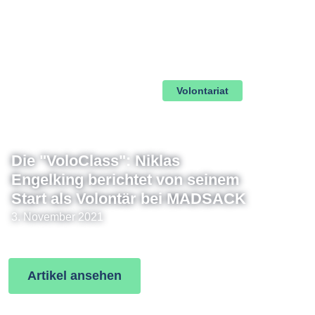
Volontariat
Die "VoloClass": Niklas
Engelking berichtet von seinem
Start als Volontär bei MADSACK
3. November 2021
Artikel ansehen