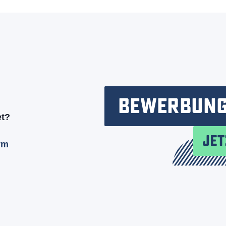
et?
rm