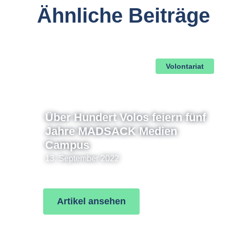
Ähnliche Beiträge
Volontariat
Über Hundert Volos feiern fünf
Jahre MADSACK Medien
Campus
13. September 2022
Artikel ansehen