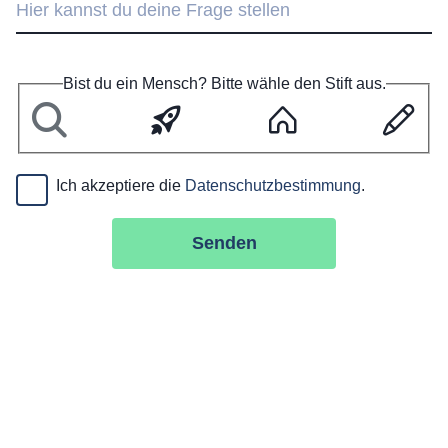
Bist du ein Mensch? Bitte wähle den Stift aus.
L
R
H
S
u
a
a
t
p
k
u
i
e
e
s
f
Ich akzeptiere die
Datenschutzbestimmung
.
t
t
e
Senden