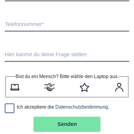
Bist du ein Mensch? Bitte wähle den Laptop aus.
L
H
S
P
a
ä
t
e
p
n
e
r
t
d
r
s
Ich akzeptiere die
Datenschutzbestimmung
.
o
e
n
o
p
n
Senden